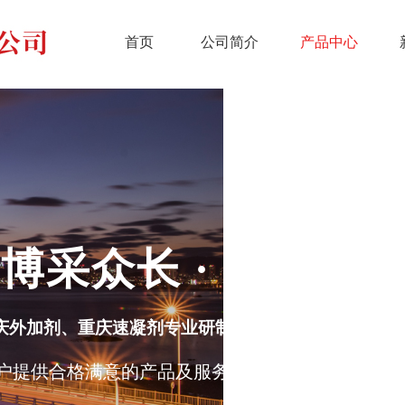
首页
公司简介
产品中心
博采众长 · 精益求精
庆外加剂
、重庆速凝剂专业研制开发、销售为一体的建
户
提供合格满意的产品及服务是
宏程铭科技
永远不