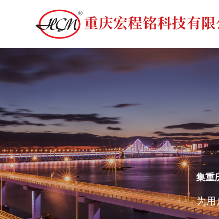
集重
为
用